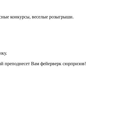
есные конкурсы, веселые розыгрыши.
ику.
рый преподнесет Вам фейерверк сюрпризов!