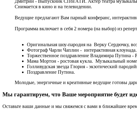
Дмитрий - Выпускник СПбГАТИ. Актер театра музыкаль
Снимается в кино и на телевидении.
Ведущие предлагают Вам парный конферанс, интерактивн
Программа включает в себя 2 номера (на выбор) из репер
Оригинальная шоу-пародия на Верку Сердючку, во
Фотограф Чарли Чаплин - интерактивная клоунада. 
Торжественное поздравление Владимира Путина - 
Мама Мортон - ростовая кукла. Музыкальный номер
Голливудская звезда Глория - экзотический пароди
Поздравление Путина.
Молодые, энергичные и креативные ведущие готовы дари
Мы гарантируем, что Ваше мероприятие будет ид
Оставьте ваши данные и мы свяжемся с вами в ближайшее врем