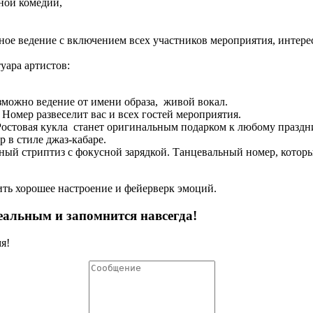
ной комедии,
ое ведение с включением всех участников мероприятия, интер
туара артистов:
зможно ведение от имени образа, живой вокал.
Номер развеселит вас и всех гостей мероприятия.
Ростовая кукла станет оригинальным подарком к любому праздн
 в стиле джаз-кабаре.
йный стриптиз с фокусной зарядкой. Танцевальный номер, кото
ть хорошее настроение и фейерверк эмоций.
еальным и запомнится навсегда!
я!